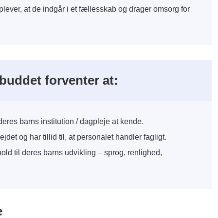
plever, at de indgår i et fællesskab og drager omsorg for
lbuddet forventer at:
deres barns institution / dagpleje at kende.
t og har tillid til, at personalet handler fagligt.
ld til deres barns udvikling – sprog, renlighed,
e