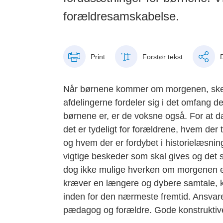
forældresamskabelse.
Print
Forstør tekst
Når børnene kommer om morgenen, sker d
afdelingerne fordeler sig i det omfang de
børnene er, er de voksne også. For at dag
det er tydeligt for forældrene, hvem der
og hvem der er fordybet i historielæsnin
vigtige beskeder som skal gives og det s
dog ikke mulige hverken om morgenen el
kræver en længere og dybere samtale, kan
inden for den nærmeste fremtid. Ansvaret
pædagog og forældre. Gode konstruktive s