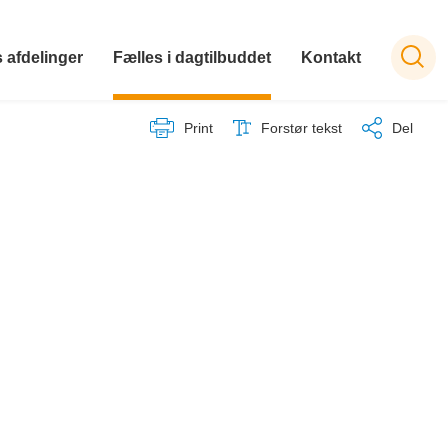
 afdelinger
Fælles i dagtilbuddet
Kontakt
Print
Forstør tekst
Del