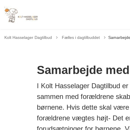
Tilbage til
Kolt Hasselager Dagtilbud
Fælles i dagtilbuddet
Samarbejde
Samarbejde med 
I Kolt Hasselager Dagtilbud er
sammen med forældrene skaber
børnene. Hvis dette skal være m
forældrene vægtes højt- Det er
forudsætninger for børnene. V