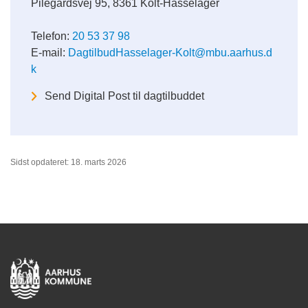
Pilegårdsvej 95, 8361 Kolt-Hasselager
Telefon:
20 53 37 98
E-mail:
DagtilbudHasselager-Kolt@mbu.aarhus.d
k
Send Digital Post til dagtilbuddet
Sidst opdateret: 18. marts 2026